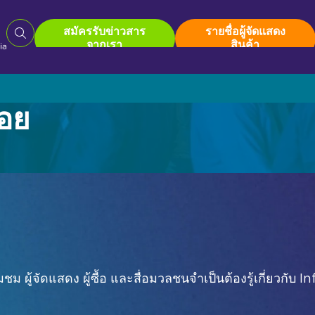
สมัครรับข่าวสาร
รายชื่อผู้จัดแสดง
จากเรา
สินค้า
อย
Roadshow
สำหรับผู้
ห
งาน Pro AV Connect ที่มาเลเซีย
ศูนย์ทรัพย
ภ
ธิภาพการทำงานในระดับองค์กร
เส
อ
ก
ก
ยี่ยมชม ผู้จัดแสดง ผู้ซื้อ และสื่อมวลชนจำเป็นต้องรู้เกี่ย
เรา
รายชื่อผู้จัดแสดงสินค้า
อัลบั้มรูปปี 20
ป้
เรา
รายชื่อผู้จัดแสดงสินค้า
อัลบั้มรูปปี 20
ก