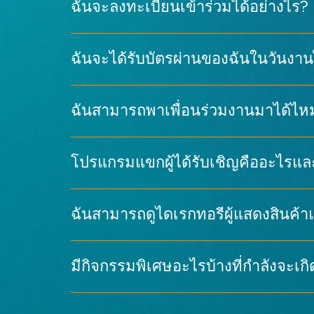
ฉันจะลงทะเบียนเข้าร่วมได้อย่างไร?
แอปพลิเคชัน AV ขับเคลื่อนด้วย AI, 
เรียกดูหมวดหมู่เทคโนโลยีอุตสาหกรรมทั้ง
ฉันจะได้รับบัตรผ่านของฉันในวันงาน
ฉันสามารถพาเพื่อนร่วมงานมาได้ไห
แสดงคิวอาร์โค้ดบนโทรศัพท์ของคุณ
— 
โปรแกรมแขกผู้ได้รับเชิญคืออะไรแล
พิมพ์ QR code จากอีเมลยืนยันของคุณ
ทุกคนต้องลงทะเบียนด้วยตนเอง
ฉันสามารถดูไดเรกทอรีผู้แสดงสินค้าแ
9:30 น. – 17:30 น. (28–
มีกิจกรรมพิเศษอะไรบ้างที่กำลังจะเกิ
เรียนรู้เพิ่มเติมและสมัคร →
ไดเรกทอรีผู้แสดงสินค้าแบบโต้ตอบ →
—