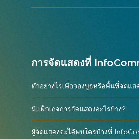
ส่งข้อเสนอของคุณ →
เสียง
อุดมศึกษา
สถานที่ทำงานอัจฉริยะ
ดูตารางเวลาเต็ม →
การจัดแสดงที่ InfoCom
ทำอย่างไรเพื่อจองบูธหรือพื้นที่จั
infocomm-asia.com/be-an-exhi
มีแพ็กเกจการจัดแสดงอะไรบ้าง?
ผู้จัดแสดงจะได้พบใครบ้างที่ Inf
การร่วมมือและการเพิ่มประสิทธิภาพของ