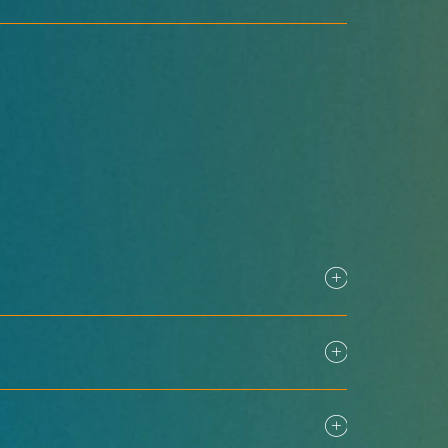
comm-asia.com/speaker-list →
ลูชัน AV สำหรับองค์กร
รายละเอียด →