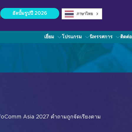
อัลบั้มรูปปี 2026
ภาษาไทย
เยี่ยม
โปรแกรม
นิทรรศการ
ติดต่อ
จัดแสดงสินค้าประจำปี 2026
มวดหมู่เทคโนโลยีอุตสาหกรรม
ากรสำหรับผู้จัดแสดงสินค้า
าพรวมเทคโนโลยี
ียง
อกอากาศ AV
ารบังคับบัญชาและการควบคุม
ารประชุมและการทำงานร่วมกัน
วกับ InfoComm Asia 2027 คำถามถูกจัดเรียงตาม
26
อินสตาแกรม
เฟซบุ๊ก
ลิงค์อิน
ยูทูบ
ายดิจิทัล
26
อินสตาแกรม
เฟซบุ๊ก
ลิงค์อิน
ยูทูบ
ิจกรรมสด, ความบันเทิง