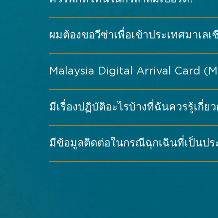
จราจร
KLIA Ekspres + แท็กซี่/Grab: นั่ง K
แท็กซี่หรือ Grab ไปยัง MITEC (ประม
ผมต้องขอวีซ่าเพื่อเข้าประเทศมาเลเซ
รถบัส: มีรถบัสสนามบินให้บริการจาก K
ต่อไปยัง MITEC ได้ด้วยแท็กซี่หรือร
KL City Centre (KLCC / Bukit Bintang
Malaysia Digital Arrival Card (
รถไฟ (การต่อรถ MRT/LRT): ผู้มาเยือ
ยังโรงแรม ร้านอาหาร ศูนย์การค้า และ
สาธารณะของกัวลาลัมเปอร์ หรือแท็กซี่/
Mont Kiara / Hartamas: ตั้งอยู่ใกล้
เรียกรถผ่านแอปสำหรับการเดินทางช่วงส
สไตล์ที่หลากหลาย
มีเรื่องปฏิบัติอะไรบ้างที่ฉันควรรู้เก
บังซาร์ / บริกฟิลด์: พื้นที่ที่มีการ
ดูรายละเอียดการเดินทาง →
มีข้อมูลติดต่อในกรณีฉุกเฉินที่เป็นป
https://imigresen-online.imi.gov.my/