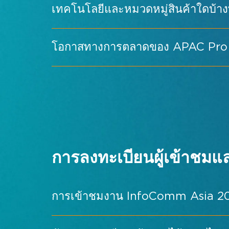
วันที่
เทคโนโลยีและหมวดหมู่สินค้าใดบ้างที
28 กรกฎาคม 2027 (วันพุธ)
ดูข้อมูลการเดินทางและสถานที่ →
29 กรกฎาคม 2027 (วันพฤหัสบดี)
โอกาสทางการตลาดของ APAC Pro 
30 กรกฎาคม 2027 (วันศุกร์)
การเสริมเสียงและระบบเสียง
สำรวจ →
การกระจายเสียงและภาพ
สำรวจ →
ภายในปี 2030
ดูตารางการแสดงทั้งหมด →
การบัญชาการและการควบคุม
สำรวจ 
การประชุมและการทำงานร่วมกัน
สำร
การลงทะเบียนผู้เข้าชมแ
ป้ายดิจิทัล
สำรวจ →
การผลิตกิจกรรมสดและบันเทิง
สำรวจ 
การเข้าชมงาน InfoComm Asia 202
พื้นที่การเรียนรู้อัจฉริยะ
สำรวจ →
การวางแผนเมืองและโซลูชัน AV สำหรั