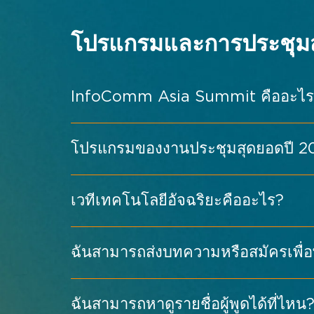
โปรแกรมและการประชุม
InfoComm Asia Summit คืออะไร
โปรแกรมของงานประชุมสุดยอดปี 202
ร่วมได้โดยไม่ต้องเสียค่าใช้จ่ายเพิ่มเติม
เวทีเทคโนโลยีอัจฉริยะคืออะไร?
แนวโน้มที่กำลังเกิดขึ้นและปัญญาประดิ
เกี่ยวกับซัมมิต →
ออกอากาศ AV
ฉันสามารถส่งบทความหรือสมัครเพื่อพ
ป้ายดิจิทัล
เทคโนโลยีเสมือนจริง
ฉันสามารถหาดูรายชื่อผู้พูดได้ที่ไหน
เรียนรู้เพิ่มเติม →