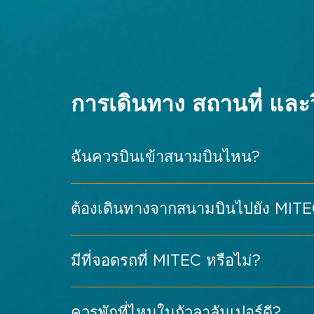
แผนผังพื้นที่จัดแสดง →
— สำรวจผังห้
พิธีเปิดและเวทีเสวนาหลัก
งานต้อนรับและสร้างเครือข่าย
ทัวร์พื้นที่จัดแสดงตามธีม: ทัวร์สำหรับผ
การเดินทาง สถานที่ และว
Tech Tour นอกพื้นที่จัดแสดง
ดิสคัฟเวอรี่ เลน — นิทรรศการระบบภ
ฉันควรบินเข้าสนามบินไหน?
สนามบินนานาชาติกัวลาลัมเปอร์ (KLIA) (K
ต้องเดินทางจากสนามบินไปยัง MITE
ดูกิจกรรมพิเศษทั้งหมด →
สนามบินนานาชาติกัวลาลัมเปอร์ (KLIA)
มีที่จอดรถที่ MITEC หรือไม่?
แท็กซี่ / บริการเรียกรถ: วิธีที่สะดวกท
ควรพักที่ไหนในกัวลาลัมเปอร์ดี?