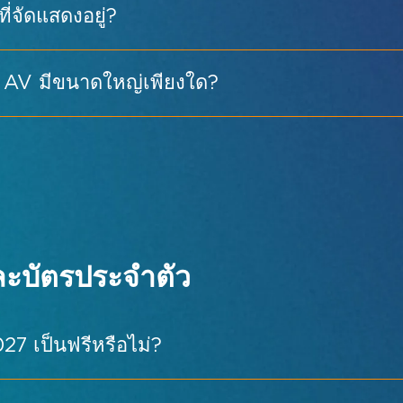
เวลาทำการ
เวลา
่จัดแสดงอยู่?
10:00 น. – 18:00 น.
9:30
10:00 น. – 18:00 น.
9:30
AV มีขนาดใหญ่เพียงใด?
10:00 น. – 16:00 น.
9:30
123.7 พันล้านดอลลาร์สหรัฐฯ
→
วจ →
ละบัตรประจำตัว
→
7 เป็นฟรีหรือไม่?
บเมืองอัจฉริยะ
สำรวจ →