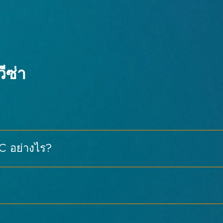
องโถงและวางแผนเส้นทางของคุณ
ู้ซื้อจากต่างประเทศ, ทัวร์กิจกรรมสด, ทัวร์สถานที่ทำงานอัจ
ีซ่า
าพและเสียงครบวงจร
UL)
C อย่างไร?
ี่สุดคือใช้แท็กซี่หรือบริการเรียกรถ (เช่น Grab) เวลาเดิน