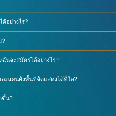
ประสบการณ์แบบสมจริงและ XR
หมด →
ได้อย่างไร?
เวลา 9:30 น.
ม?
พนักงานเคาน์เตอร์จะสแกนและพิมพ์บัตรของคุณให้ทันที
ะฉันจะสมัครได้อย่างไร?
— แสดงเอกสารที่พิมพ์เพื่อรับบัตรของคุณ
ละแผนผังพื้นที่จัดแสดงได้ที่ใด?
29 กรกฎาคม) และ 9:30 น. – 15:30 น. (30 กรกฎาคม)
ดขึ้น?
 ค้นหาตามชื่อบริษัท หมวดหมู่สินค้า หรือฮอลล์