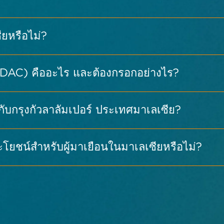
LIA Ekspres จาก KLIA ไปยังสถานี KL Sentral (ประมาณ 
าณ 15–20 นาที)
ียหรือไม่?
LIA ไปยัง KL Sentral และจุดหมายอื่น ๆ ในกัวลาลัมเปอร์
ะบบขนส่งสาธารณะ เวลาเดินทางอาจแตกต่างกันไปขึ้นอยู่ก
): เป็นสถานที่ที่เหมาะสำหรับผู้ที่มาเยือนกรุงกัวลาลัมเ
MDAC) คืออะไร และต้องกรอกอย่างไร?
นสามารถเดินทางด้วย KLIA Ekspres หรือ KLIA Transit ไ
สถานที่บันเทิงได้อย่างสะดวกสบาย
Grab เพื่อไปยัง MITEC เนื่องจาก MITEC ไม่มีสถานีรถไฟ
 MITEC ทำให้การเดินทางไปยังสถานที่จัดงานสะดวกสบาย น
ุดท้าย
ี่ยวกับกรุงกัวลาลัมเปอร์ ประเทศมาเลเซีย?
เชื่อมต่อคมนาคมที่ดี มีโรงแรมและร้านอาหารหลากหลาย และ
ระโยชน์สำหรับผู้มาเยือนในมาเลเซียหรือไม่?
mdac/main