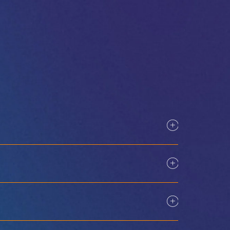
#อินโฟคอมเมเดีย
้นที่การเรียนรู้อัจฉริยะ
#เทคโนโลยีพบกับชนเผ่า
#อินโฟคอมเมเดีย
ารวางผังเมือง
#เทคโนโลยีพบกับชนเผ่า
26
อินสตาแกรม
เฟซบุ๊ก
ลิงค์อิน
ยูทูบ
#อินโฟคอมเมเดีย
#เทคโนโลยีพบกับชนเผ่า