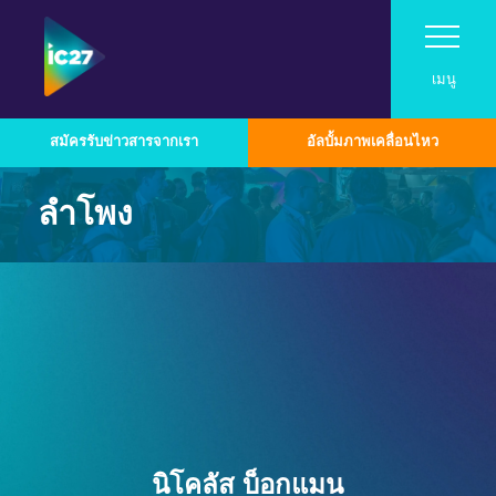
เมนู
สมัครรับข่าวสารจากเรา
อัลบั้มภาพเคลื่อนไหว
เยี่ยม
ลำโพง
โปรแกรม
เยี่ยม
นิทรรศการ
Roadshow
โปรแกรม
เกี่ยวกับ InfoComm Asia
เหตุผลที่ควรมาเยี่ยมชม
ติดต่อ
หมวดหมู่เทคโนโลยีอุตสาหกรรม
สมัครเป็นผู้จัดแสดงสินค้า
งาน Pro AV Connect ที่มาเลเซีย
แสดงตารางเวลา
ตลาด Pro AV ในเอเชีย
เกี่ยวกับโครงการซัมมิท
สำหรับผู้จัดแสดงสินค้าประจำปี 2026
ภาพรวมเทคโนโลยี
นำเสนอแบรนด์ของคุณที่งาน InfoComm
ตัวอย่างการใช้งาน Asia Pro AV
รายชื่อวิทยากร
Asia
เสียง
สมัครรับข่าวสารจากเรา
โน้มน้าวเจ้านายของคุณ
ศูนย์ทรัพยากรสำหรับผู้จัดแสดงสินค้า
ประกาศรับบทความประจำปี 2026
ออกแบบมาเพื่อการทำงานร่วมกันและเพิ่ม
ออกอากาศ AV
นิโคลัส บ็อกแมน
รายชื่อผู้จัดแสดงสินค้า
ผู้สนับสนุนและพันธมิตร
ประสิทธิภาพการทำงานในระดับองค์กร