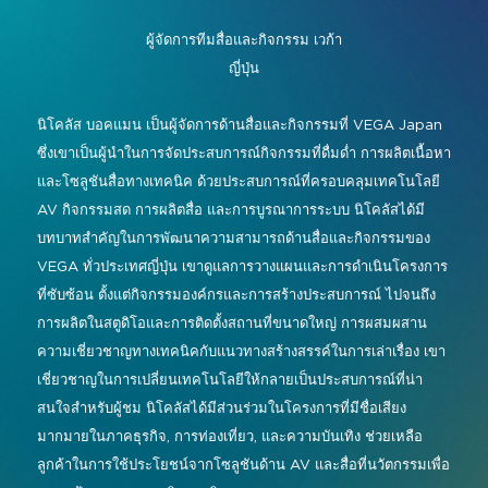
การบังคับบัญชาและการควบคุม
อัลบั้มรูปปี 2026
รายชื่อผู้จัดแสดงสินค้า
โซลูชันแบบไลฟ์ สมจริง และสร้าง
ผู้จัดการทีมสื่อและกิจกรรม
เวก้า
การประชุมและการทำงานร่วมกัน
ประสบการณ์
ญี่ปุ่น
แสดงแผนผังชั้น
ป้ายดิจิทัล
อินสตาแกรม
เฟซบุ๊ก
ลิงค์อิน
ยูทูบ
กิจกรรมพิเศษ
นิโคลัส บอคแมน เป็นผู้จัดการด้านสื่อและกิจกรรมที่ VEGA Japan
กิจกรรมสด, ความบันเทิง
ซึ่งเขาเป็นผู้นำในการจัดประสบการณ์กิจกรรมที่ดื่มด่ำ การผลิตเนื้อหา
โครงการแขกรับเชิญ
#อินโฟคอมเมเดีย
และโซลูชันสื่อทางเทคนิค ด้วยประสบการณ์ที่ครอบคลุมเทคโนโลยี
พื้นที่การเรียนรู้อัจฉริยะ
#เทคโนโลยีพบกับชนเผ่า
ข้อมูลการเดินทางและวีซ่า
AV กิจกรรมสด การผลิตสื่อ และการบูรณาการระบบ นิโคลัสได้มี
การวางผังเมือง
บทบาทสำคัญในการพัฒนาความสามารถด้านสื่อและกิจกรรมของ
ข่าวประชาสัมพันธ์จาก InfoComm Asia
VEGA ทั่วประเทศญี่ปุ่น เขาดูแลการวางแผนและการดำเนินโครงการ
แสดงคำถามที่พบบ่อย
ที่ซับซ้อน ตั้งแต่กิจกรรมองค์กรและการสร้างประสบการณ์ ไปจนถึง
การผลิตในสตูดิโอและการติดตั้งสถานที่ขนาดใหญ่ การผสมผสาน
ความเชี่ยวชาญทางเทคนิคกับแนวทางสร้างสรรค์ในการเล่าเรื่อง เขา
เชี่ยวชาญในการเปลี่ยนเทคโนโลยีให้กลายเป็นประสบการณ์ที่น่า
สนใจสำหรับผู้ชม นิโคลัสได้มีส่วนร่วมในโครงการที่มีชื่อเสียง
มากมายในภาคธุรกิจ, การท่องเที่ยว, และความบันเทิง ช่วยเหลือ
ลูกค้าในการใช้ประโยชน์จากโซลูชันด้าน AV และสื่อที่นวัตกรรมเพื่อ