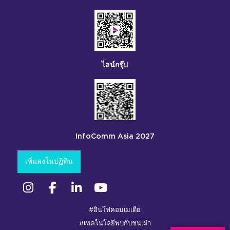
ไลน์กรุ๊ป
InfoComm Asia 2027
เพิ่มลงในปฏิทิน
อินสตาแกรม
เฟซบุ๊ก
ลิงค์อิน
ยูทูบ
#อินโฟคอมเมเดีย
#เทคโนโลยีพบกับชนเผ่า