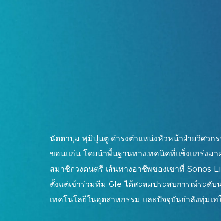
แสดงแผนผังชั้น
กิจกรรมพิเศษ
โครงการแขกรับเชิญ
ข้อมูลการเดินทางและวีซ่า
ข่าวประชาสัมพันธ์จาก InfoComm Asia
แสดงคำถามที่พบบ่อย
สมัครรับข่าวสารจาก
นัตตาปุม พุมิปุนตู ดำรงตำแหน่งหัวหน้าฝ่ายวิศว
ขอนแก่น โดยนำพื้นฐานทางเทคนิคที่แข็งแกร่งมา
สมาชิกวงดนตรี เส้นทางอาชีพของเขาที่ Sonos L
ตั้งแต่เข้าร่วมทีม Gle ได้สะสมประสบการณ์ระดับ
เทคโนโลยีในอุตสาหกรรม และปัจจุบันกำลังทุ่มเ