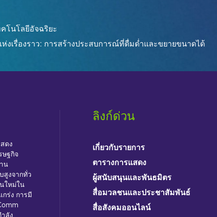
ทคโนโลยีอัจฉริยะ
แห่งเรื่องราว: การสร้างประสบการณ์ที่ดื่มด่ำและขยายขนาดได้
ลิงก์ด่วน
แสดง
เกี่ยวกับรายการ
รษฐกิจ
ตารางการแสดง
้าน
บสูงจากทั่ว
ผู้สนับสนุนและพันธมิตร
่นใหม่ใน
สื่อมวลชนและประชาสัมพันธ์
แกร่ง การมี
foComm
สื่อสังคมออนไลน์
กำลัง