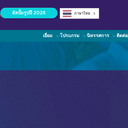
อัลบั้มรูปปี 2026
ภาษาไทย
เยี่ยม
โปรแกรม
นิทรรศการ
ติดต่อ
จัดแสดงสินค้าประจำปี 2026
มวดหมู่เทคโนโลยีอุตสาหกรรม
ากรสำหรับผู้จัดแสดงสินค้า
าพรวมเทคโนโลยี
ียง
อกอากาศ AV
ารบังคับบัญชาและการควบคุม
ารประชุมและการทำงานร่วมกัน
26
อินสตาแกรม
เฟซบุ๊ก
ลิงค์อิน
ยูทูบ
ายดิจิทัล
26
อินสตาแกรม
เฟซบุ๊ก
ลิงค์อิน
ยูทูบ
ิจกรรมสด, ความบันเทิง