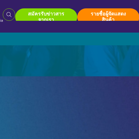
สมัครรับข่าวสาร
รายชื่อผู้จัดแสดง
จากเรา
สินค้า
Roadshow
สำหรับผู้
ห
งาน Pro AV Connect ที่มาเลเซีย
ศูนย์ทรัพย
ภ
ธิภาพการทำงานในระดับองค์กร
เส
อ
ก
ก
เรา
รายชื่อผู้จัดแสดงสินค้า
อัลบั้มรูปปี 20
ป้
เรา
รายชื่อผู้จัดแสดงสินค้า
อัลบั้มรูปปี 20
ก