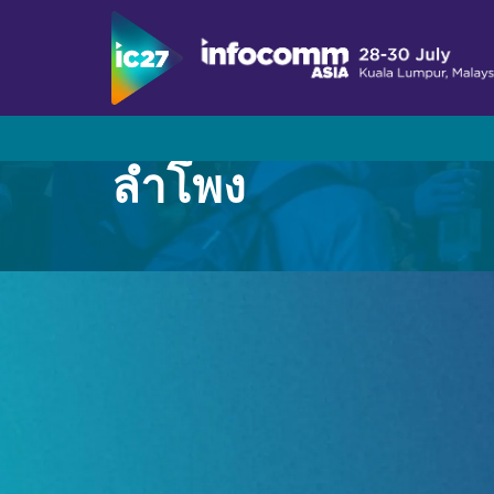
ลำโพง
เยี่ยม
โปรแกรม
สมัครเป็นผู้จัดแสดงสินค้า
เกี่ยวกับ InfoComm Asia
แสดงตารางเวลา
นำเสนอแบรนด์ของคุณที่งาน InfoComm Asia
เหตุผลที่ควรมาเยี่ยมชม
เกี่ยวกับโครงการซัมมิท
ออกแบบมาเพื่อการทำงานร่วมกันและเพิ่มประสิท
ตลาด Pro AV ในเอเชีย
รายชื่อวิทยากร
โซลูชันแบบไลฟ์ สมจริง และสร้างประสบการณ์
ตัวอย่างการใช้งาน Asia Pro AV
ประกาศรับบทความประจำปี 2026
โน้มน้าวเจ้านายของคุณ
สมัครรับข่าวสารจาก
ผู้สนับสนุนและพันธมิตร
สมัครรับข่าวสารจาก
รายชื่อผู้จัดแสดงสินค้า