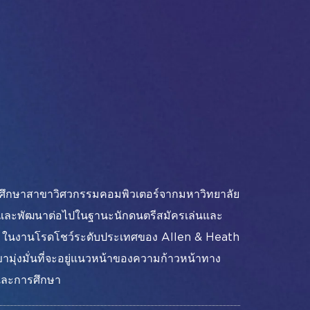
#อินโฟคอมเมเดีย
้นที่การเรียนรู้อัจฉริยะ
#เทคโนโลยีพบกับชนเผ่า
#อินโฟคอมเมเดีย
ารวางผังเมือง
#เทคโนโลยีพบกับชนเผ่า
26
อินสตาแกรม
เฟซบุ๊ก
ลิงค์อิน
ยูทูบ
จการศึกษาสาขาวิศวกรรมคอมพิวเตอร์จากมหาวิทยาลัย
#อินโฟคอมเมเดีย
วจและพัฒนาต่อไปในฐานะนักดนตรีสมัครเล่นและ
#เทคโนโลยีพบกับชนเผ่า
ติน ในงานโรดโชว์ระดับประเทศของ Allen & Heath
มุ่งมั่นที่จะอยู่แนวหน้าของความก้าวหน้าทาง
้และการศึกษา