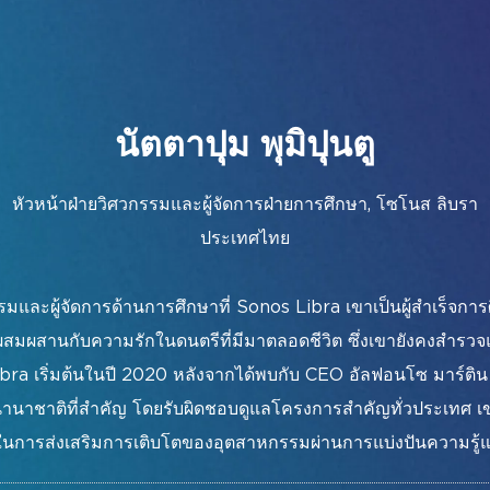
พื
ก
นัตตาปุม พุมิปุนตู
หัวหน้าฝ่ายวิศวกรรมและผู้จัดการฝ่ายการศึกษา,
โซโนส ลิบรา
ประเทศไทย
เรา
รายชื่อผู้จัดแสดงสินค้า
อัลบั้มรูปปี 20
กรรมและผู้จัดการด้านการศึกษาที่ Sonos Libra เขาเป็นผู้สำเร็
ผสมผสานกับความรักในดนตรีที่มีมาตลอดชีวิต ซึ่งเขายังคงสำร
ibra เริ่มต้นในปี 2020 หลังจากได้พบกับ CEO อัลฟอนโซ มาร์
นานาชาติที่สำคัญ โดยรับผิดชอบดูแลโครงการสำคัญทั่วประเทศ เขา
ทในการส่งเสริมการเติบโตของอุตสาหกรรมผ่านการแบ่งปันความรู