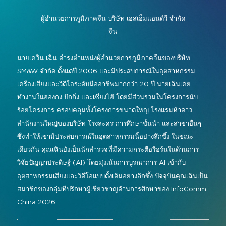
การบังคับบัญชาและการควบคุม
อัลบั้มรูปปี 2026
รายชื่อผู้จัดแสดงสินค้า
โซลูชันแบบไลฟ์ สมจริง และสร้าง
ผู้อำนวยการภูมิภาคจีน
บริษัท เอสเอ็มแอนด์วี จำกัด
การประชุมและการทำงานร่วมกัน
ประสบการณ์
จีน
แสดงแผนผังชั้น
ป้ายดิจิทัล
อินสตาแกรม
เฟซบุ๊ก
ลิงค์อิน
ยูทูบ
กิจกรรมพิเศษ
นายเควิน เฉิน ดำรงตำแหน่งผู้อำนวยการภูมิภาคจีนของบริษัท
กิจกรรมสด, ความบันเทิง
SM&W จำกัด ตั้งแต่ปี 2006 และมีประสบการณ์ในอุตสาหกรรม
โครงการแขกรับเชิญ
#อินโฟคอมเมเดีย
เครื่องเสียงและวิดีโอระดับมืออาชีพมากกว่า 20 ปี นายเฉินเคย
พื้นที่การเรียนรู้อัจฉริยะ
#เทคโนโลยีพบกับชนเผ่า
ข้อมูลการเดินทางและวีซ่า
ทำงานในฮ่องกง ปักกิ่ง และเซี่ยงไฮ้ โดยมีส่วนร่วมในโครงการนับ
การวางผังเมือง
ร้อยโครงการ ครอบคลุมทั้งโครงการขนาดใหญ่ โรงแรมห้าดาว
ข่าวประชาสัมพันธ์จาก InfoComm Asia
สำนักงานใหญ่ของบริษัท โรงละคร การศึกษาชั้นนำ และสาขาอื่นๆ
แสดงคำถามที่พบบ่อย
ซึ่งทำให้เขามีประสบการณ์ในอุตสาหกรรมนี้อย่างลึกซึ้ง ในขณะ
เดียวกัน คุณเฉินยังเป็นนักสำรวจที่มีความกระตือรือร้นในด้านการ
วิจัยปัญญาประดิษฐ์ (AI) โดยมุ่งเน้นการบูรณาการ AI เข้ากับ
อุตสาหกรรมเสียงและวิดีโอแบบดั้งเดิมอย่างลึกซึ้ง ปัจจุบันคุณเฉินเป็น
สมาชิกของกลุ่มที่ปรึกษาผู้เชี่ยวชาญด้านการศึกษาของ InfoComm
China 2026