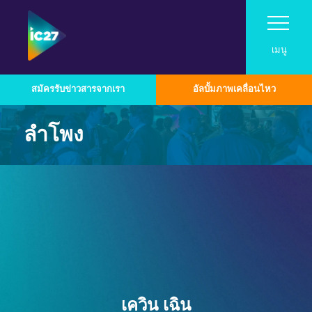
เมนู
สมัครรับข่าวสารจากเรา
อัลบั้มภาพเคลื่อนไหว
เยี่ยม
ลำโพง
โปรแกรม
เยี่ยม
นิทรรศการ
Roadshow
โปรแกรม
เกี่ยวกับ InfoComm Asia
เหตุผลที่ควรมาเยี่ยมชม
ติดต่อ
หมวดหมู่เทคโนโลยีอุตสาหกรรม
สมัครเป็นผู้จัดแสดงสินค้า
งาน Pro AV Connect ที่มาเลเซีย
แสดงตารางเวลา
ตลาด Pro AV ในเอเชีย
เกี่ยวกับโครงการซัมมิท
สำหรับผู้จัดแสดงสินค้าประจำปี 2026
ภาพรวมเทคโนโลยี
นำเสนอแบรนด์ของคุณที่งาน InfoComm
ตัวอย่างการใช้งาน Asia Pro AV
รายชื่อวิทยากร
Asia
เสียง
สมัครรับข่าวสารจากเรา
โน้มน้าวเจ้านายของคุณ
ศูนย์ทรัพยากรสำหรับผู้จัดแสดงสินค้า
ประกาศรับบทความประจำปี 2026
ออกแบบมาเพื่อการทำงานร่วมกันและเพิ่ม
ออกอากาศ AV
เควิน เฉิน
รายชื่อผู้จัดแสดงสินค้า
ผู้สนับสนุนและพันธมิตร
ประสิทธิภาพการทำงานในระดับองค์กร