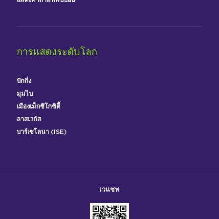
แสดงคำถามที่พบบ่อย
การแสดงระดับโลก
ปักกิ่ง
มุมไบ
เมืองเม็กซิโกซิตี้
ลาสเวกัส
บาร์เซโลนา (ISE)
เวแชท