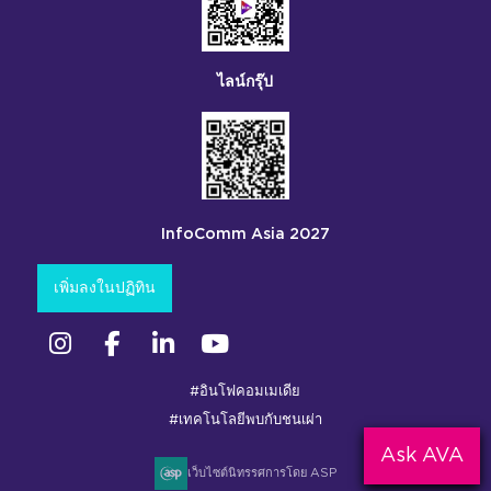
ไลน์กรุ๊ป
InfoComm Asia 2027
เพิ่มลงในปฏิทิน
อินสตาแกรม
เฟซบุ๊ก
ลิงค์อิน
ยูทูบ
#อินโฟคอมเมเดีย
#เทคโนโลยีพบกับชนเผ่า
Ask AVA
เว็บไซต์นิทรรศการโดย ASP