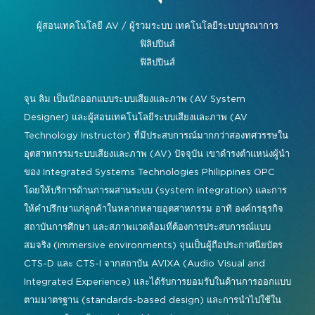
การบังคับบัญชาและการควบคุม
อัลบั้มรูปปี 2026
รายชื่อผู้จัดแสดงสินค้า
โซลูชันแบบไลฟ์ สมจริง และสร้าง
ผู้สอนเทคโนโลยี AV / ผู้รวมระบบ
เทคโนโลยีระบบบูรณาการ
การประชุมและการทำงานร่วมกัน
ประสบการณ์
ฟิลิปปินส์
แสดงแผนผังชั้น
ฟิลิปปินส์
ป้ายดิจิทัล
อินสตาแกรม
เฟซบุ๊ก
ลิงค์อิน
ยูทูบ
กิจกรรมพิเศษ
กิจกรรมสด, ความบันเทิง
จุน ลิม เป็นนักออกแบบระบบเสียงและภาพ (AV System
โครงการแขกรับเชิญ
#อินโฟคอมเมเดีย
Designer) และผู้สอนเทคโนโลยีระบบเสียงและภาพ (AV
พื้นที่การเรียนรู้อัจฉริยะ
#เทคโนโลยีพบกับชนเผ่า
ข้อมูลการเดินทางและวีซ่า
Technology Instructor) ที่มีประสบการณ์มากกว่าสองทศวรรษใน
การวางผังเมือง
อุตสาหกรรมระบบเสียงและภาพ (AV) ปัจจุบัน เขาดำรงตำแหน่งผู้นำ
ข่าวประชาสัมพันธ์จาก InfoComm Asia
ของ Integrated Systems Technologies Philippines OPC
แสดงคำถามที่พบบ่อย
โดยให้บริการด้านการผสานระบบ (system integration) และการ
ให้คำปรึกษาแก่ลูกค้าในหลากหลายอุตสาหกรรม อาทิ องค์กรธุรกิจ
สถาบันการศึกษา และสภาพแวดล้อมที่ต้องการประสบการณ์แบบ
สมจริง (immersive environments) จุนเป็นผู้ถือประกาศนียบัตร
CTS-D และ CTS-I จากสถาบัน AVIXA (Audio Visual and
Integrated Experience) และได้รับการยอมรับในด้านการออกแบบ
ตามมาตรฐาน (standards-based design) และการนำไปใช้ใน