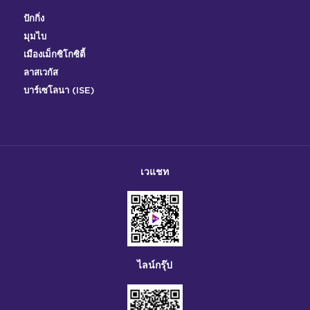
ปักกิ่ง
มุมไบ
เมืองเม็กซิโกซิตี้
ลาสเวกัส
บาร์เซโลนา (ISE)
เวแชท
ไลน์กรุ๊ป