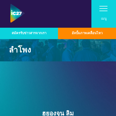
เมนู
สมัครรับข่าวสารจากเรา
อัลบั้มภาพเคลื่อนไหว
เยี่ยม
ลำโพง
โปรแกรม
เยี่ยม
นิทรรศการ
Roadshow
โปรแกรม
เกี่ยวกับ InfoComm Asia
เหตุผลที่ควรมาเยี่ยมชม
ติดต่อ
หมวดหมู่เทคโนโลยีอุตสาหกรรม
สมัครเป็นผู้จัดแสดงสินค้า
งาน Pro AV Connect ที่มาเลเซีย
แสดงตารางเวลา
ตลาด Pro AV ในเอเชีย
เกี่ยวกับโครงการซัมมิท
สำหรับผู้จัดแสดงสินค้าประจำปี 2026
ภาพรวมเทคโนโลยี
นำเสนอแบรนด์ของคุณที่งาน InfoComm
ตัวอย่างการใช้งาน Asia Pro AV
รายชื่อวิทยากร
Asia
เสียง
สมัครรับข่าวสารจากเรา
โน้มน้าวเจ้านายของคุณ
ศูนย์ทรัพยากรสำหรับผู้จัดแสดงสินค้า
ประกาศรับบทความประจำปี 2026
ออกแบบมาเพื่อการทำงานร่วมกันและเพิ่ม
ออกอากาศ AV
ฮยองจุน ลิม
รายชื่อผู้จัดแสดงสินค้า
ผู้สนับสนุนและพันธมิตร
ประสิทธิภาพการทำงานในระดับองค์กร