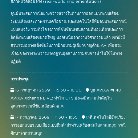
สภาพแวดล้อมจริง (real-world implementation)
จุนมีประสบการณ์อย่างกว้างขวางในด้านการออกแบบระบบเสียง,
ระบบเสียงและภาพผ่านเครือข่าย, และเทคโนโลยีที่มอบประสบการณ์
แบบสมจริง รวมถึงโครงการที่ซับซ้อนเช่นสถานที่ท่องเที่ยวและการ
ติดตั้งระบบเสียงขนาดใหญ่ นอกเหนือจากงานวิศวกรรมแล้ว เขายังมี
ส่วนร่วมอย่างแข็งขันในการฝึกอบรมผู้เชี่ยวชาญด้าน AV เพื่อช่วย
เชื่อมช่องว่างระหว่างมาตรฐานอุตสาหกรรมกับการนำไปใช้ในทาง
ปฏิบัติ
การประชุม
16 กรกฎาคม 2569
15:30 – 16:00
บูธ AVIXA #F40
AVIXA Xchange LIVE: ทำไม CTS ยังคงมีความสำคัญใน
อุตสาหกรรมที่ขับเคลื่อนด้วย AI
17 กรกฎาคม 2569
11:30 – 11:55
เวทีเทคโนโลยีอัจฉริยะ
การออกแบบระบบเสียงแบบดื่มด่ำสำหรับเครื่องเล่นในสวนสนุก: กรณี
ศึกษาจากสวนสนุก