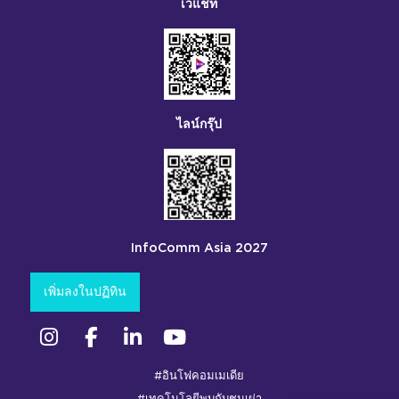
เวแชท
ไลน์กรุ๊ป
InfoComm Asia 2027
เพิ่มลงในปฏิทิน
อินสตาแกรม
เฟซบุ๊ก
ลิงค์อิน
ยูทูบ
#อินโฟคอมเมเดีย