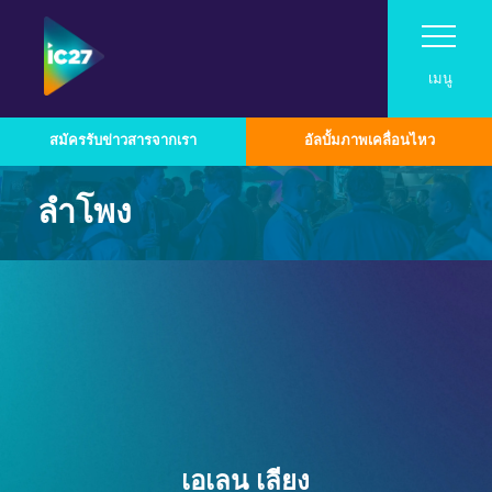
เมนู
สมัครรับข่าวสารจากเรา
อัลบั้มภาพเคลื่อนไหว
เยี่ยม
ลำโพง
โปรแกรม
เยี่ยม
นิทรรศการ
Roadshow
โปรแกรม
เกี่ยวกับ InfoComm Asia
เหตุผลที่ควรมาเยี่ยมชม
ติดต่อ
หมวดหมู่เทคโนโลยีอุตสาหกรรม
สมัครเป็นผู้จัดแสดงสินค้า
งาน Pro AV Connect ที่มาเลเซีย
แสดงตารางเวลา
ตลาด Pro AV ในเอเชีย
เกี่ยวกับโครงการซัมมิท
สำหรับผู้จัดแสดงสินค้าประจำปี 2026
ภาพรวมเทคโนโลยี
นำเสนอแบรนด์ของคุณที่งาน InfoComm
ตัวอย่างการใช้งาน Asia Pro AV
รายชื่อวิทยากร
Asia
เสียง
สมัครรับข่าวสารจากเรา
โน้มน้าวเจ้านายของคุณ
ศูนย์ทรัพยากรสำหรับผู้จัดแสดงสินค้า
ประกาศรับบทความประจำปี 2026
ออกแบบมาเพื่อการทำงานร่วมกันและเพิ่ม
ออกอากาศ AV
เอเลน เลียง
รายชื่อผู้จัดแสดงสินค้า
ผู้สนับสนุนและพันธมิตร
ประสิทธิภาพการทำงานในระดับองค์กร