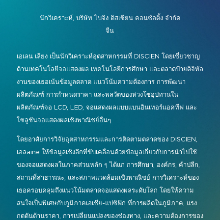
การบังคับบัญชาและการควบคุม
อัลบั้มรูปปี 2026
รายชื่อผู้จัดแสดงสินค้า
โซลูชันแบบไลฟ์ สมจริง และสร้าง
นักวิเคราะห์,
บริษัท ไบจิง ดิสเซียน คอนซัลติ้ง จำกัด
การประชุมและการทำงานร่วมกัน
ประสบการณ์
จีน
แสดงแผนผังชั้น
ป้ายดิจิทัล
อินสตาแกรม
เฟซบุ๊ก
ลิงค์อิน
ยูทูบ
กิจกรรมพิเศษ
เอเลน เลียง เป็นนักวิเคราะห์อุตสาหกรรมที่ DISCIEN โดยเชี่ยวชาญ
กิจกรรมสด, ความบันเทิง
ด้านเทคโนโลยีจอแสดงผล เทคโนโลยีการศึกษา และตลาดป้ายดิจิทัล
โครงการแขกรับเชิญ
#อินโฟคอมเมเดีย
งานของเธอเน้นข้อมูลตลาด แนวโน้มความต้องการ การพัฒนา
พื้นที่การเรียนรู้อัจฉริยะ
#เทคโนโลยีพบกับชนเผ่า
ข้อมูลการเดินทางและวีซ่า
ผลิตภัณฑ์ การกำหนดราคา และพลวัตของห่วงโซ่อุปทานใน
การวางผังเมือง
ผลิตภัณฑ์จอ LCD, LED, จอแสดงผลแบบแบนอินเทอร์แอคทีฟ และ
ข่าวประชาสัมพันธ์จาก InfoComm Asia
โซลูชันจอแสดงผลเชิงพาณิชย์อื่นๆ
แสดงคำถามที่พบบ่อย
โดยอาศัยการวิจัยอุตสาหกรรมและการติดตามตลาดของ DISCIEN,
เอลaine ให้ข้อมูลเชิงลึกที่ขับเคลื่อนด้วยข้อมูลเกี่ยวกับการนำไปใช้
ของจอแสดงผลในภาคส่วนหลัก ๆ ได้แก่ การศึกษา, องค์กร, ค้าปลีก,
สถานที่สาธารณะ, และสภาพแวดล้อมเชิงพาณิชย์ การวิเคราะห์ของ
เธอครอบคลุมถึงแนวโน้มตลาดจอแสดงผลระดับโลก โดยให้ความ
สนใจเป็นพิเศษกับภูมิภาคเอเชีย-แปซิฟิก ที่การผลิตในภูมิภาค, แรง
กดดันด้านราคา, การเปลี่ยนแปลงของช่องทาง, และความต้องการของ