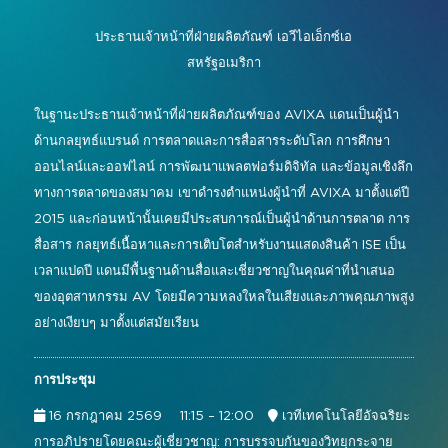
การบังคับบัญชาและการควบคุม
อัลบั้มรูปปี 2026
รายชื่อผู้จัดแสดงสินค้า
โซลูชันแบบไลฟ์ สมจริง และสร้าง
ประธานเจ้าหน้าที่ฝ่ายผลิตภัณฑ์
เอวีไอเอ็กซ์เอ
การประชุมและการทำงานร่วมกัน
ประสบการณ์
สหรัฐอเมริกา
แสดงแผนผังชั้น
ป้ายดิจิทัล
อินสตาแกรม
เฟซบุ๊ก
ลิงค์อิน
ยูทูบ
กิจกรรมพิเศษ
ในฐานะประธานเจ้าหน้าที่ฝ่ายผลิตภัณฑ์ของ AVIXA แดนเป็นผู้นำ
กิจกรรมสด, ความบันเทิง
ด้านกลยุทธ์แบรนด์ การตลาดและการสื่อสารระดับโลก การศึกษา
โครงการแขกรับเชิญ
#อินโฟคอมเมเดีย
ออนไลน์และออฟไลน์ การพัฒนาแพลตฟอร์มดิจิทัล และข้อมูลเชิงลึก
พื้นที่การเรียนรู้อัจฉริยะ
#เทคโนโลยีพบกับชนเผ่า
ข้อมูลการเดินทางและวีซ่า
ทางการตลาดของสมาคม เขาดำรงตำแหน่งผู้นำที่ AVIXA มาตั้งแต่ปี
การวางผังเมือง
2015 และก่อนหน้านั้นเคยมีประสบการณ์เป็นผู้นำด้านการตลาด การ
ข่าวประชาสัมพันธ์จาก InfoComm Asia
สื่อสาร กลยุทธ์เนื้อหาและการเติบโตสำหรับงานแสดงสินค้า ISE เป็น
แสดงคำถามที่พบบ่อย
เวลาแปดปี แดนมีพื้นฐานด้านสื่อและเชี่ยวชาญในคุณค่าที่นำเสนอ
ของอุตสาหกรรม AV โดยมีความหลงใหลในเสียงและภาพคุณภาพสูง
อย่างเงียบๆ มาตั้งแต่สมัยเรียน
การประชุม
16 กรกฎาคม 2569
11:15 – 12:00
เวทีเทคโนโลยีอัจฉริยะ
การอภิปรายโดยคณะผู้เชี่ยวชาญ: การบรรจบกันของวิทยุกระจาย