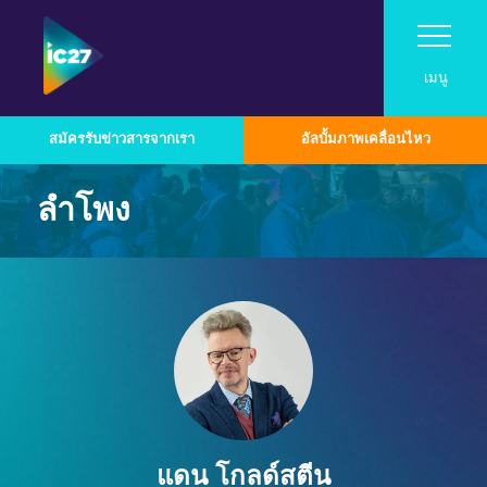
เมนู
สมัครรับข่าวสารจากเรา
อัลบั้มภาพเคลื่อนไหว
เยี่ยม
ลำโพง
โปรแกรม
เยี่ยม
นิทรรศการ
Roadshow
โปรแกรม
เกี่ยวกับ InfoComm Asia
เหตุผลที่ควรมาเยี่ยมชม
ติดต่อ
หมวดหมู่เทคโนโลยีอุตสาหกรรม
สมัครเป็นผู้จัดแสดงสินค้า
งาน Pro AV Connect ที่มาเลเซีย
แสดงตารางเวลา
ตลาด Pro AV ในเอเชีย
เกี่ยวกับโครงการซัมมิท
สำหรับผู้จัดแสดงสินค้าประจำปี 2026
ภาพรวมเทคโนโลยี
นำเสนอแบรนด์ของคุณที่งาน InfoComm
ตัวอย่างการใช้งาน Asia Pro AV
รายชื่อวิทยากร
Asia
เสียง
สมัครรับข่าวสารจากเรา
โน้มน้าวเจ้านายของคุณ
ศูนย์ทรัพยากรสำหรับผู้จัดแสดงสินค้า
ประกาศรับบทความประจำปี 2026
ออกแบบมาเพื่อการทำงานร่วมกันและเพิ่ม
ออกอากาศ AV
แดน โกลด์สตีน
รายชื่อผู้จัดแสดงสินค้า
ผู้สนับสนุนและพันธมิตร
ประสิทธิภาพการทำงานในระดับองค์กร