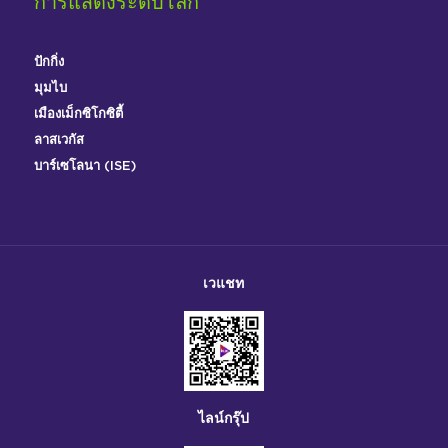
การแสดงระดับโลก
ปักกิ่ง
มุมไบ
เมืองเม็กซิโกซิตี้
ลาสเวกัส
บาร์เซโลนา (ISE)
เวแชท
ไลน์กรุ๊ป